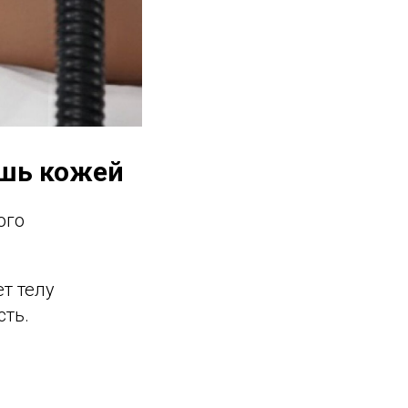
ешь кожей
ого
т телу
сть.