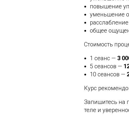
повышение упр
уменьшение о
расслабление
общее ощущени
Стоимость проц
1 сеанс —
3 00
5 сеансов —
1
10 сеансов —
Курс рекомендо
Запишитесь на п
теле и увереннос