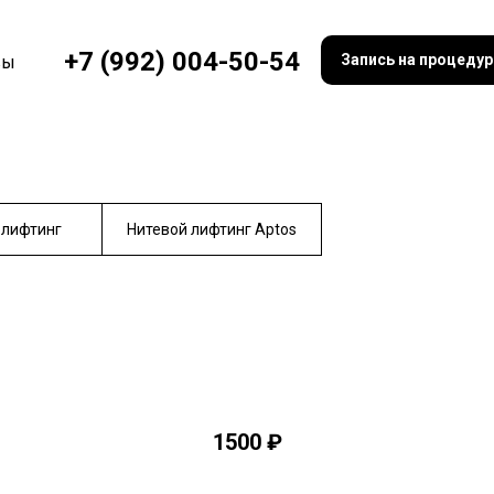
+7 (992) 004-50-54
Запись на процеду
вы
лифтинг
Нитевой лифтинг Aptos
1500 ₽