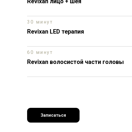
Revixan лицо + шея
30 минут
Revixan LED терапия
60 минут
Revixan волосистой части головы
Записаться